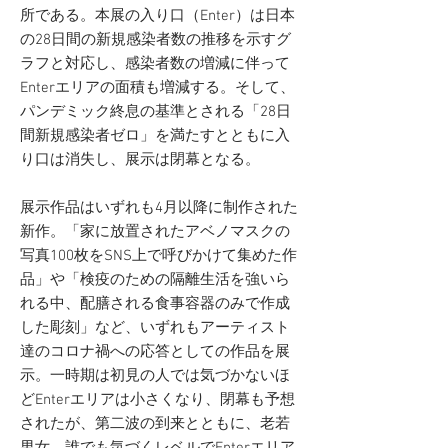
所である。本展の入り口（Enter）は日本
の28日間の新規感染者数の推移を示すグ
ラフと対応し、感染者数の増減に伴って
Enterエリアの面積も増減する。そして、
パンデミック終息の基準とされる「28日
間新規感染者ゼロ」を満たすとともに入
り口は消失し、展示は閉幕となる。
展示作品はいずれも4月以降に制作された
新作。「家に放置されたアベノマスクの
写真100枚をSNS上で呼びかけて集めた作
品」や「検疫のための隔離生活を強いら
れる中、配膳される食事容器のみで作成
した彫刻」など、いずれもアーティスト
達のコロナ禍への応答としての作品を展
示。一時期は初見の人では気づかないほ
どEnterエリアは小さくなり、閉幕も予想
されたが、第二波の到来とともに、老若